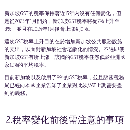
賽普勒斯公司註冊
新加坡GST的稅率保持著近15年內沒有任何變化，但
愛爾蘭公司註冊
是從2023年1月開始，新加坡GST稅率將從7%上升至
愛沙尼亞公司註冊
8%，並且在2024年1月後會上漲到9%。
立陶宛公司註冊
這次GST稅率上升目的在於增加新加坡公共服務設施
AMAZON跨境電商註冊套餐
的支出，以面對新加坡社會老齡化的情況。不過即便
新加坡GST有所上漲，該國的GST稅率任然低於亞洲國
如何運作
家12%的平均稅率。
稅收門檻地圖
目前新加坡以及啟用了8%的GST稅率，並且該國稅務
外貿知識庫
局已經向本國企業告知了企業對此次VAT上調需要盡
到的義務。
聯繫我們
公司榮譽
常見問題F&Q
2.稅率變化前後需注意的事項
ONE STOP SHOP (OSS) 方案