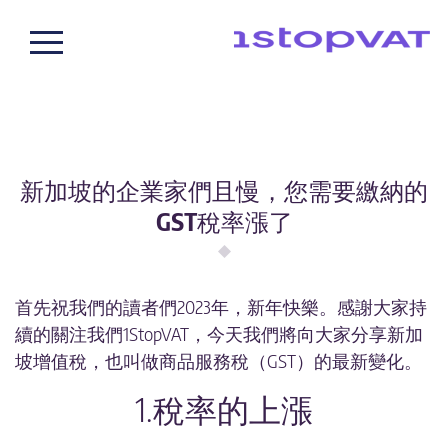
關於我們
我們的團隊
客戶案例
新加坡的企業家們且慢，您需要繳納的
什麼是增值稅？
GST稅率漲了
我們的增值稅服務
增值稅註冊
首先祝我們的讀者們2023年，新年快樂。感謝大家持
全球增值稅合規和申報服務
續的關注我們1StopVAT，今天我們將向大家分享新加
增值稅諮詢
坡增值稅，也叫做商品服務稅（GST）的最新變化。
歐盟電子發票合規
1.稅率的上漲
歐洲公司註冊