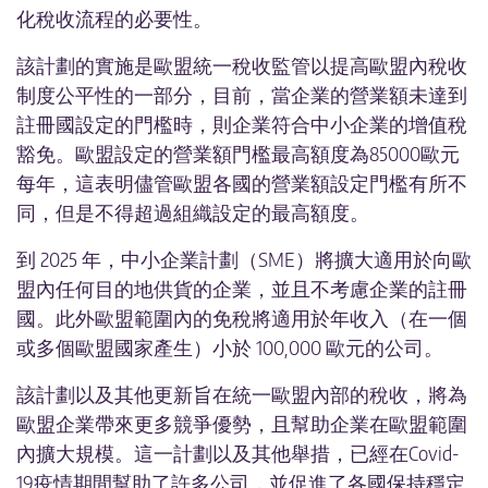
化稅收流程的必要性。
賽普勒斯公司註冊
愛爾蘭公司註冊
該計劃的實施是歐盟統一稅收監管以提高歐盟內稅收
制度公平性的一部分，目前，當企業的營業額未達到
愛沙尼亞公司註冊
註冊國設定的門檻時，則企業符合中小企業的增值稅
立陶宛公司註冊
豁免。歐盟設定的營業額門檻最高額度為85000歐元
AMAZON跨境電商註冊套餐
每年，這表明儘管歐盟各國的營業額設定門檻有所不
同，但是不得超過組織設定的最高額度。
如何運作
到 2025 年，中小企業計劃（SME）將擴大適用於向歐
稅收門檻地圖
盟內任何目的地供貨的企業，並且不考慮企業的註冊
外貿知識庫
國。此外歐盟範圍內的免稅將適用於年收入（在一個
或多個歐盟國家產生）小於 100,000 歐元的公司。
聯繫我們
公司榮譽
該計劃以及其他更新旨在統一歐盟內部的稅收，將為
歐盟企業帶來更多競爭優勢，且幫助企業在歐盟範圍
常見問題F&Q
內擴大規模。這一計劃以及其他舉措，已經在Covid-
ONE STOP SHOP (OSS) 方案
19疫情期間幫助了許多公司，並促進了各國保持穩定