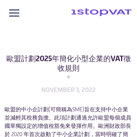
關於我們
我們的團隊
客戶案例
歐盟計劃2025年簡化小型企業的VAT徵
什麼是增值稅？
收規則
我們的增值稅服務
增值稅註冊
NOVEMBER 3, 2022
全球增值稅合規和申報服務
歐盟的中小企計劃(可簡稱為SME)旨在支持中小企業
增值稅諮詢
並減輕其稅務負擔。此項計劃通過允許歐盟每個成員
歐盟電子發票合規
國單獨設定的增值稅豁免來發揮作用。歐洲財政部長
歐洲公司註冊
於 2020 年首次啟動了中小企業計劃，當時明確了簡